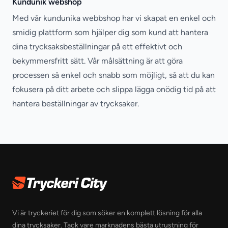
Kundunik webshop
Med vår kundunika webbshop har vi skapat en enkel och
smidig plattform som hjälper dig som kund att hantera
dina trycksaksbeställningar på ett effektivt och
bekymmersfritt sätt. Vår målsättning är att göra
processen så enkel och snabb som möjligt, så att du kan
fokusera på ditt arbete och slippa lägga onödig tid på att
hantera beställningar av trycksaker.
Footer
Vi är tryckeriet för dig som söker en komplett lösning för alla
dina trycksaker. Tack vare marknadens bästa utrustning för