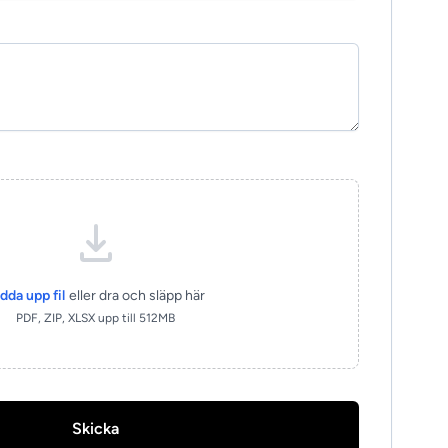
dda upp fil
eller dra och släpp här
PDF, ZIP, XLSX upp till 512MB
Skicka