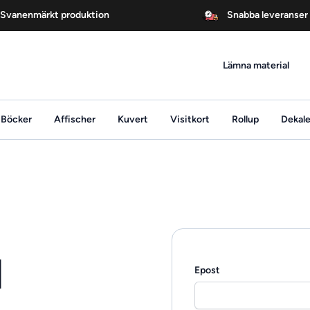
Svanenmärkt produktion
Snabba leveranser
Lämna material
Böcker
Affischer
Kuvert
Visitkort
Rollup
Dekale
l
Epost