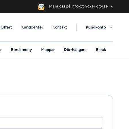
Maila oss på info@tryckericity.se
→
Offert
Kundcenter
Kontakt
Kundkonto
r
Bordsmeny
Mappar
Dörrhängare
Block