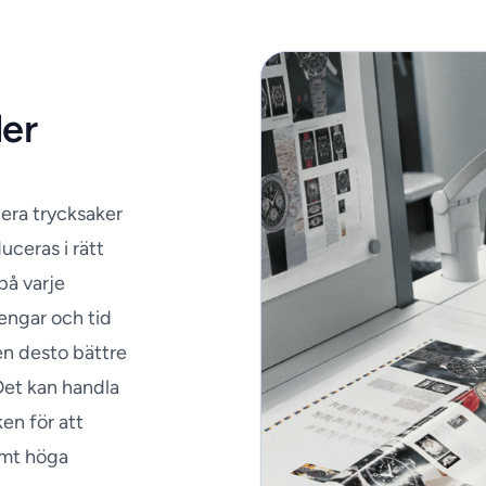
der
era trycksaker
ceras i rätt
på varje
pengar och tid
en desto bättre
Det kan handla
ken för att
samt höga