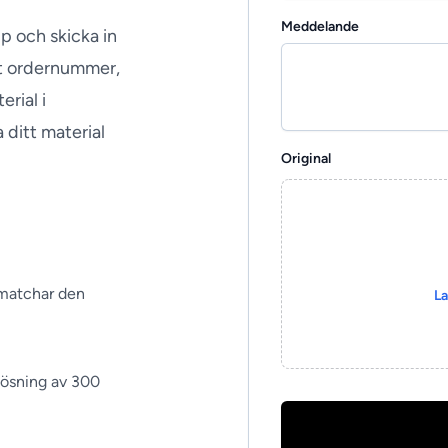
Meddelande
p och skicka in
tt ordernummer,
rial i
 ditt material
Original
 matchar den
La
lösning av 300